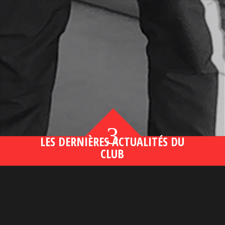
3
LES DERNIÈRES ACTUALITÉS DU
CLUB
Bahsegel yeni adresi190 (2)
lire plus