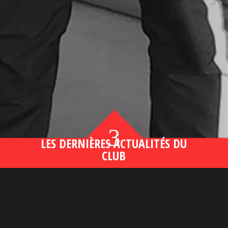
3
LES DERNIÈRES ACTUALITÉS DU
CLUB
Bahsegel yeni adresi190 (2)
lire plus