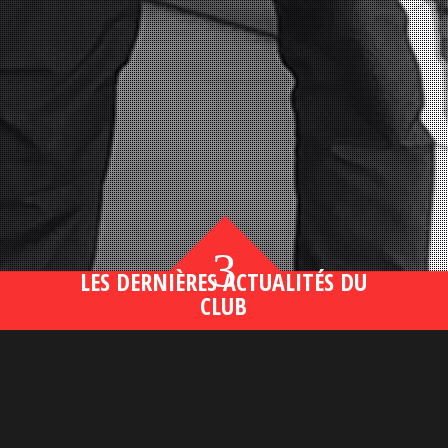
3
LES DERNIÈRES ACTUALITÉS DU
CLUB
Bahsegel yeni adresi190 (2)
lire plus