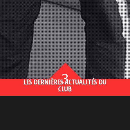
3
LES DERNIÈRES ACTUALITÉS DU
CLUB
Bahsegel yeni adresi190 (2)
lire plus