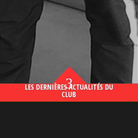
3
LES DERNIÈRES ACTUALITÉS DU
CLUB
Bahsegel yeni adresi190 (2)
lire plus