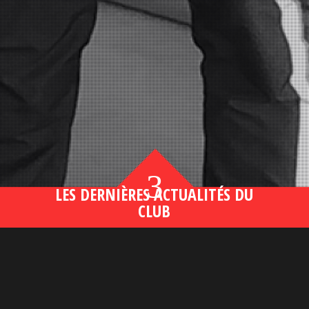
3
LES DERNIÈRES ACTUALITÉS DU
CLUB
Bahsegel yeni adresi190 (2)
lire plus