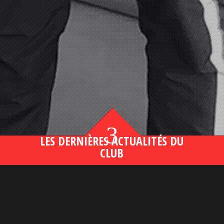
3
LES DERNIÈRES ACTUALITÉS DU
CLUB
Bahsegel yeni adresi190 (2)
lire plus