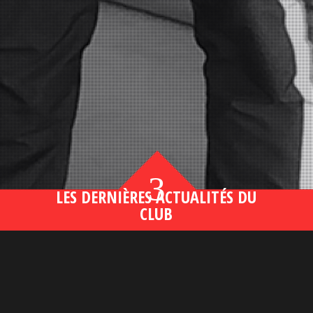
3
LES DERNIÈRES ACTUALITÉS DU
CLUB
Bahsegel yeni adresi190 (2)
lire plus