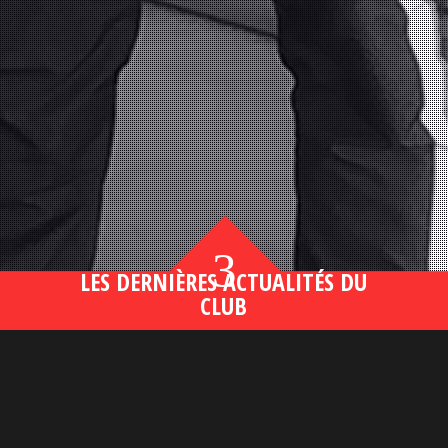
3
LES DERNIÈRES ACTUALITÉS DU
CLUB
Bahsegel yeni adresi190 (2)
lire plus