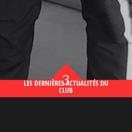
3
LES DERNIÈRES ACTUALITÉS DU
CLUB
Bahsegel yeni adresi190 (2)
lire plus