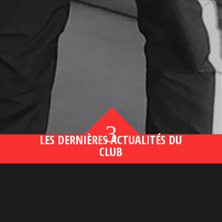
3
LES DERNIÈRES ACTUALITÉS DU
CLUB
Bahsegel yeni adresi190 (2)
lire plus