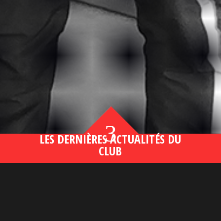
3
LES DERNIÈRES ACTUALITÉS DU
CLUB
Bahsegel yeni adresi190 (2)
lire plus