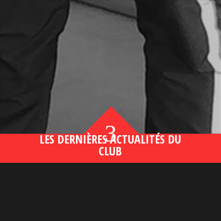
3
LES DERNIÈRES ACTUALITÉS DU
CLUB
Bahsegel yeni adresi190 (2)
lire plus