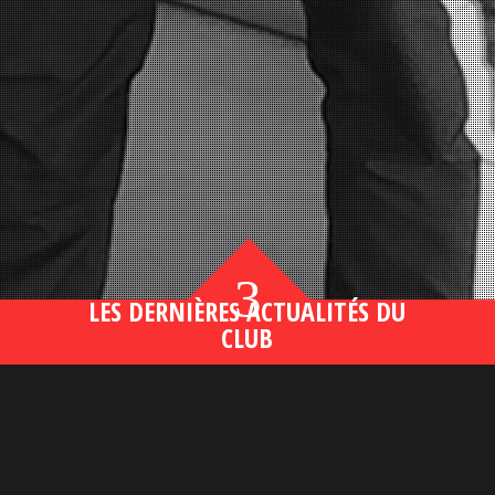
3
LES DERNIÈRES ACTUALITÉS DU
CLUB
Bahsegel yeni adresi190 (2)
lire plus