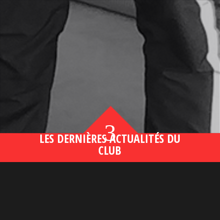
3
LES DERNIÈRES ACTUALITÉS DU
CLUB
Bahsegel yeni adresi190 (2)
lire plus