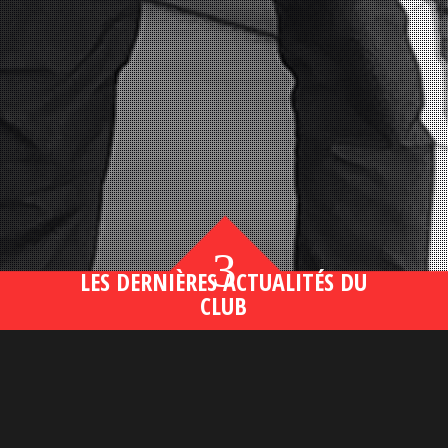
3
LES DERNIÈRES ACTUALITÉS DU
CLUB
Bahsegel yeni adresi190 (2)
lire plus