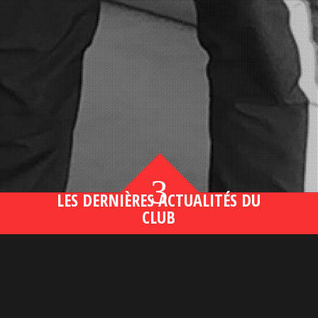
3
LES DERNIÈRES ACTUALITÉS DU
CLUB
Bahsegel yeni adresi190 (2)
lire plus