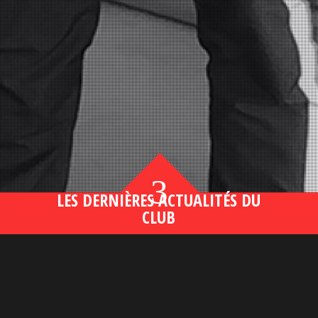
3
LES DERNIÈRES ACTUALITÉS DU
CLUB
Bahsegel yeni adresi190 (2)
lire plus