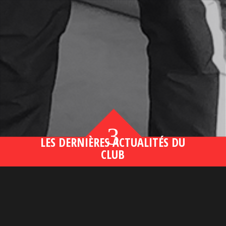
3
LES DERNIÈRES ACTUALITÉS DU
CLUB
Bahsegel yeni adresi190 (2)
lire plus