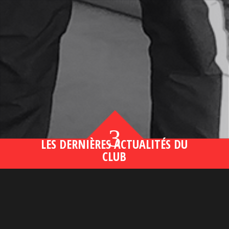
3
LES DERNIÈRES ACTUALITÉS DU
CLUB
Bahsegel yeni adresi190 (2)
lire plus