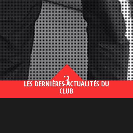
3
LES DERNIÈRES ACTUALITÉS DU
CLUB
Bahsegel yeni adresi190 (2)
lire plus