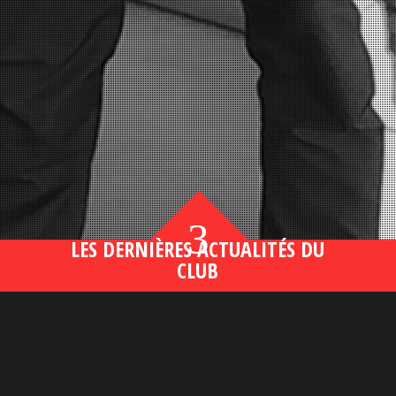
3
LES DERNIÈRES ACTUALITÉS DU
CLUB
Bahsegel yeni adresi190 (2)
lire plus