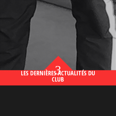
3
LES DERNIÈRES ACTUALITÉS DU
CLUB
Bahsegel yeni adresi190 (2)
lire plus