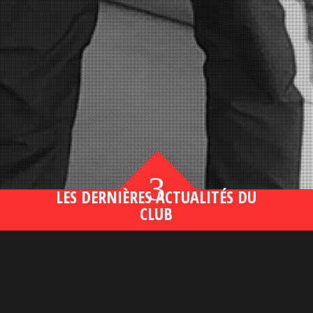
3
LES DERNIÈRES ACTUALITÉS DU
CLUB
Bahsegel yeni adresi190 (2)
lire plus