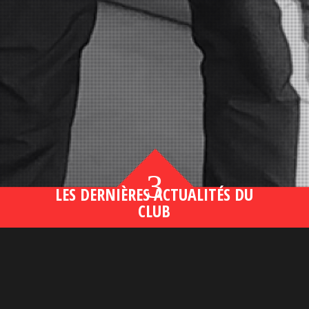
3
LES DERNIÈRES ACTUALITÉS DU
CLUB
Bahsegel yeni adresi190 (2)
lire plus