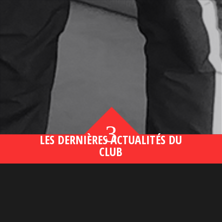
3
LES DERNIÈRES ACTUALITÉS DU
CLUB
Bahsegel yeni adresi190 (2)
lire plus