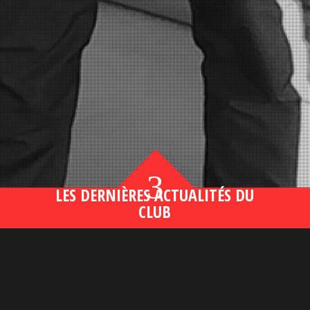
3
LES DERNIÈRES ACTUALITÉS DU
CLUB
Bahsegel yeni adresi190 (2)
lire plus