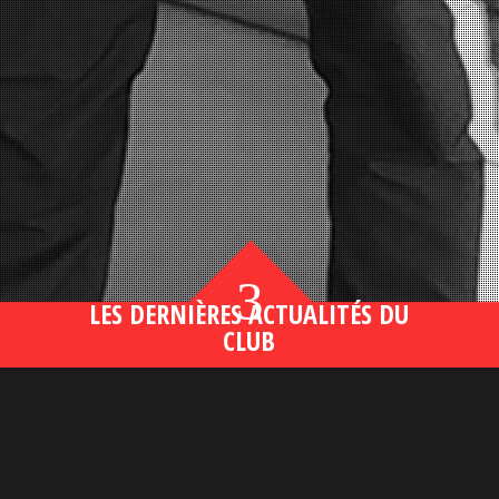
3
LES DERNIÈRES ACTUALITÉS DU
CLUB
Bahsegel yeni adresi190 (2)
lire plus