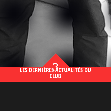
3
LES DERNIÈRES ACTUALITÉS DU
CLUB
Bahsegel yeni adresi190 (2)
lire plus