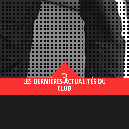
3
LES DERNIÈRES ACTUALITÉS DU
CLUB
Bahsegel yeni adresi190 (2)
lire plus