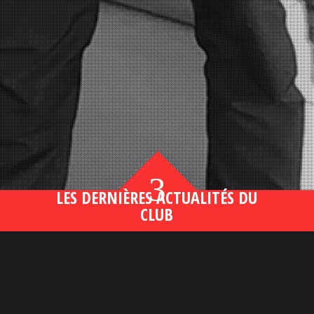
3
LES DERNIÈRES ACTUALITÉS DU
CLUB
Bahsegel yeni adresi190 (2)
lire plus