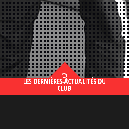
3
LES DERNIÈRES ACTUALITÉS DU
CLUB
Bahsegel yeni adresi190 (2)
lire plus